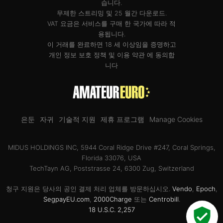
습니다.
무제한 스트리밍 및 25 월간 다운로드.
VAT 요금은 서비스를 구매 한 국가에 따라 적
용됩니다.
이 거래를 완료하면 18 세 이상임을 증명하고
개인 정보 보호 정책
및
이용 약관
에 동의합
니다
은둔
자귀
기술적 지원
제휴 프로그램
Manage Cookies
MIDUS HOLDINGS INC, 5944 Coral Ridge Drive #247, Coral Springs,
Florida 33076, USA
TechTayn AG, Poststrasse 24, 6300 Zug, Switzerland
청구 지원은 당사의 공인 결제 처리 업체를 방문하십시오.
Vendo
,
Epoch
,
SegpayEU.com
,
2000Charge
또는
Centrobill
.
18 U.S.C. 2,257