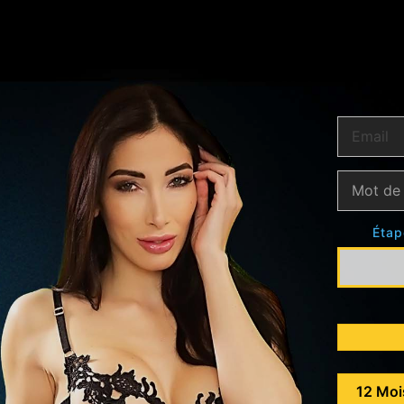
Étap
12 Moi