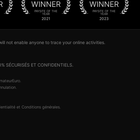
R
WINNER
WINNER
PAYSITE OF THE
PAYSITE OF THE
YEAR
YEAR
2021
2023
l not enable anyone to trace your online activities.
nt 100% SÉCURISÉS ET CONFIDENTIELS.
AmateurEuro.
nulation.
entialité
et
Conditions générales
.