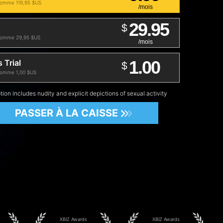
omme 119,95 $US
/mois
29.95
$
omme 29,95 $US
/mois
1.00
 Trial
$
omme 1,00 $US
tion includes nudity and explicit depictions of sexual activity
PASSER À LA CAISSE
XBIZ Awards
XBIZ Awards