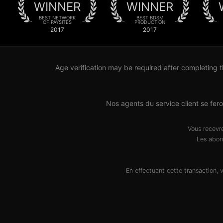
WINNER
WINNER
BEST NETWORK
BEST BDSM
OF PAYSITES
PRODUCTION
2017
2017
Age verification may be required after completing t
Nos agents du service client se fe
Vous recevr
Les abon
En effectuant cette transaction,