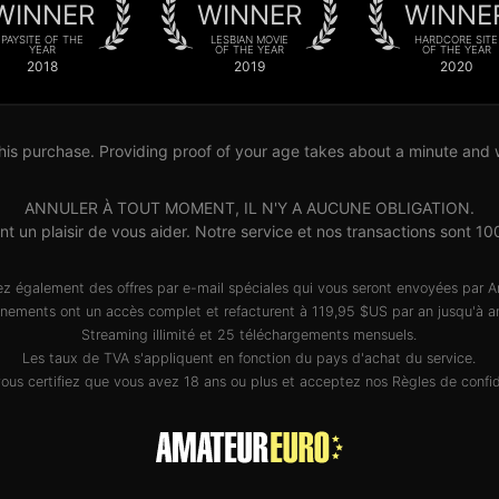
WINNER
WINNER
WINNE
PAYSITE OF THE
LESBIAN MOVIE
HARDCORE SITE
YEAR
OF THE YEAR
OF THE YEAR
2018
2019
2020
his purchase. Providing proof of your age takes about a minute and wil
ANNULER À TOUT MOMENT, IL N'Y A AUCUNE OBLIGATION.
ront un plaisir de vous aider. Notre service et nos transactions so
ez également des offres par e-mail spéciales qui vous seront envoyées par 
nements ont un accès complet et refacturent à 119,95 $US par an jusqu'à an
Streaming illimité et 25 téléchargements mensuels.
Les taux de TVA s'appliquent en fonction du pays d'achat du service.
 vous certifiez que vous avez 18 ans ou plus et acceptez nos
Règles de confid