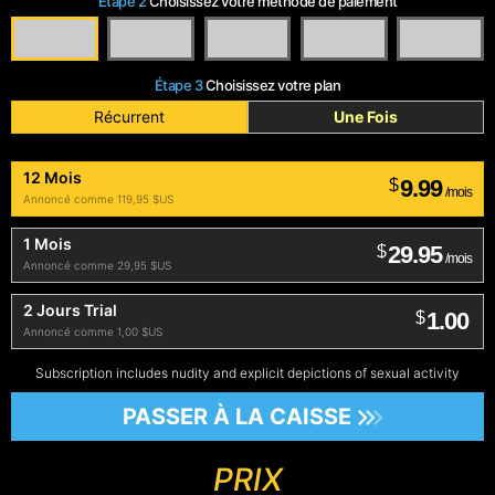
Étape 2
Choisissez votre méthode de paiement
Étape 3
Choisissez votre plan
Récurrent
Une Fois
12 Mois
9.99
$
/mois
Annoncé comme 119,95 $US
1 Mois
29.95
$
/mois
Annoncé comme 29,95 $US
2 Jours Trial
1.00
$
Annoncé comme 1,00 $US
Subscription includes nudity and explicit depictions of sexual activity
PASSER À LA CAISSE
PRIX