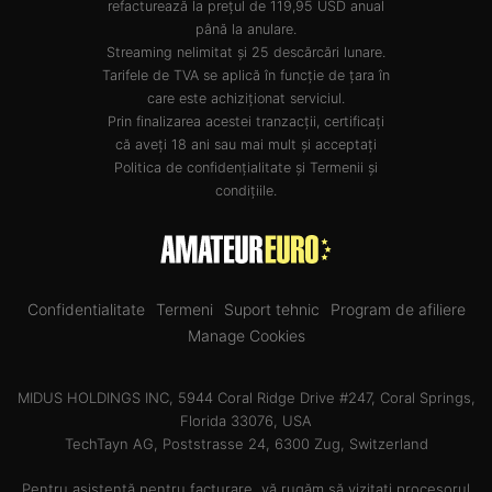
refacturează la prețul de 119,95 USD anual
până la anulare.
Streaming nelimitat și 25 descărcări lunare.
Tarifele de TVA se aplică în funcție de țara în
care este achiziționat serviciul.
Prin finalizarea acestei tranzacții, certificați
că aveți 18 ani sau mai mult și acceptați
Politica de confidențialitate
și
Termenii și
condițiile
.
Confidentialitate
Termeni
Suport tehnic
Program de afiliere
Manage Cookies
MIDUS HOLDINGS INC, 5944 Coral Ridge Drive #247, Coral Springs,
Florida 33076, USA
TechTayn AG, Poststrasse 24, 6300 Zug, Switzerland
Pentru asistență pentru facturare, vă rugăm să vizitați procesorul