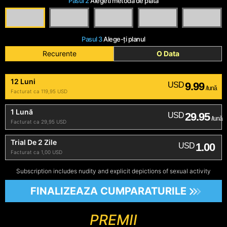
Pasul 2
Alegeti metoda de plata
Pasul 3
Alege-ți planul
Recurente
O Data
12 Luni
9.99
USD
/lună
Facturat ca 119,95 USD
1 Lună
29.95
USD
/lună
Facturat ca 29,95 USD
Trial De 2 Zile
1.00
USD
Facturat ca 1,00 USD
Subscription includes nudity and explicit depictions of sexual activity
FINALIZEAZA CUMPARATURILE
PREMII