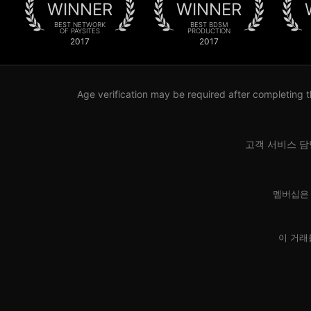
WINNER
WINNER
BEST NETWORK
BEST BDSM
OF PAYSITES
PRODUCTION
2017
2017
Age verification may be required after completing t
고객 서비스 담
멤버십은 
이 거래