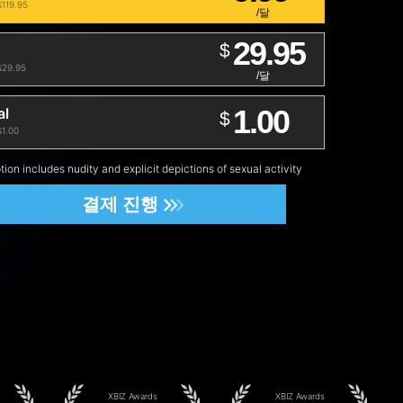
119.95
/달
29.95
$
29.95
/달
1.00
al
$
1.00
tion includes nudity and explicit depictions of sexual activity
결제 진행
XBIZ Awards
XBIZ Awards