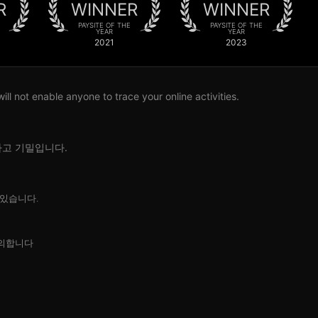
R
WINNER
WINNER
PAYSITE OF THE
PAYSITE OF THE
YEAR
YEAR
2021
2023
l not enable anyone to trace your online activities.
하고 기밀입니다.
 있습니다.
의합니다