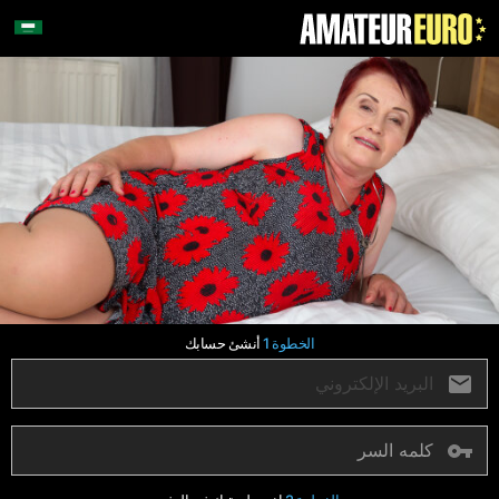
الخطوة 1
أنشئ حسابك