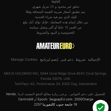
إلغاؤها.
تدفق غير محدود و 25 تنزيل شهري.
يتم تطبيق أسعار ضريبة القيمة المضافة وفقًا
للبلد الذي يتم فيه شراء الخدمة.
من خلال إتمام هذه المعاملة ، فإنك تؤكد أنك تبلغ
من العمر 18 عامًا أو أكبر وتقبل
سياسة
الخصوصية
و
البنود والشروط
الإجمالية
شروط
دعم فني
إنضم لبرنامج
Manage Cookies
MIDUS HOLDINGS INC, 5944 Coral Ridge Drive #247, Coral Springs,
Florida 33076, USA
TechTayn AG, Poststrasse 24, 6300 Zug, Switzerland
للحصول على دعم الفواتير ، يرجى زيارة معالج الدفع المعتمد لدينا
,
Vendo
2000Charge
,
SegpayEU.com
,
Epoch
أو
Centrobill
.
18 جامعة جنوب كاليفورنيا 2257