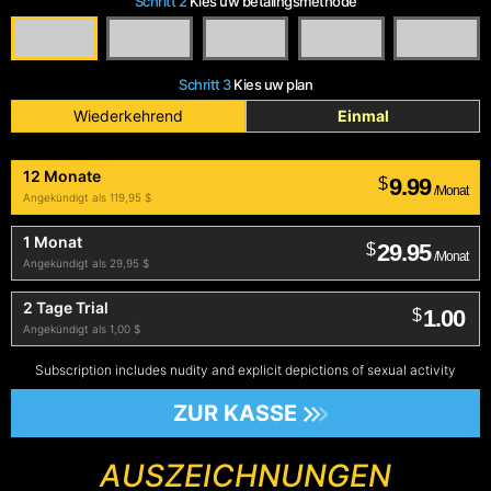
Schritt 2
Kies uw betalingsmethode
Schritt 3
Kies uw plan
Wiederkehrend
Einmal
12 Monate
9.99
$
/Monat
Angekündigt als 119,95 $
1 Monat
29.95
$
/Monat
Angekündigt als 29,95 $
2 Tage Trial
1.00
$
Angekündigt als 1,00 $
Subscription includes nudity and explicit depictions of sexual activity
ZUR KASSE
AUSZEICHNUNGEN