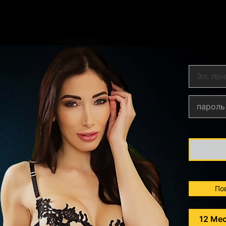
По
12 Ме