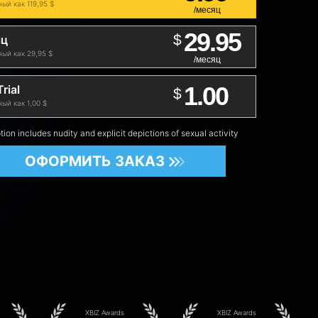
ый как 119,95 $
/месяц
29.95
$
яц
ый как 29,95 $
/месяц
1.00
rial
$
ый как 1,00 $
tion includes nudity and explicit depictions of sexual activity
ОФОРМИТЬ ЗАКАЗ
XBIZ Awards
XBIZ Awards