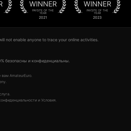
R
WINNER
WINNER
PAYSITE OF THE
PAYSITE OF THE
YEAR
YEAR
2021
2023
l not enable anyone to trace your online activities.
00% безопасны и конфиденциальны.
 вам AmateurEuro.
eny.
слуга.
конфиденциальности
и
Условия
.