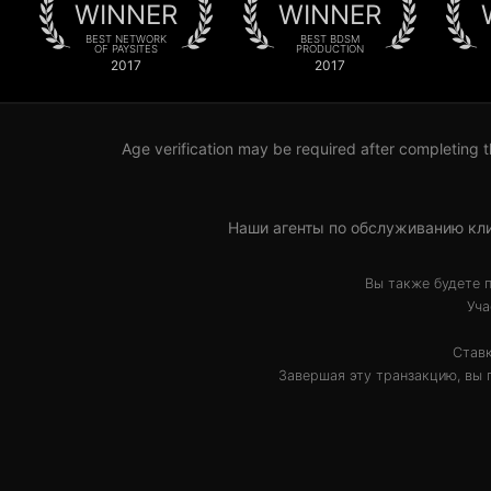
WINNER
WINNER
BEST NETWORK
BEST BDSM
OF PAYSITES
PRODUCTION
2017
2017
Age verification may be required after completing t
Наши агенты по обслуживанию кли
Вы также будете 
Уча
Ставк
Завершая эту транзакцию, вы 