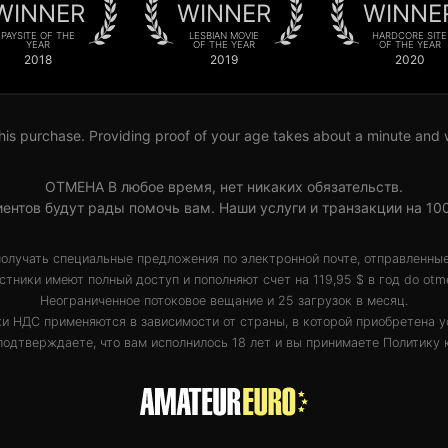
WINNER
WINNER
WINNE
PAYSITE OF THE
LESBIAN MOVIE
HARDCORE SITE
YEAR
OF THE YEAR
OF THE YEAR
2018
2019
2020
his purchase. Providing proof of your age takes about a minute and wil
ОТМЕНА В любое время, нет никаких обязательств.
ентов будут рады помочь вам. Наши услуги и транзакции на 1
получать специальные предложения по электронной почте, отправленные
стники имеют полный доступ и пополняют счет на 119,95 $ в год do otm
Неограниченное потоковое вещание и 25 загрузок в месяц.
и НДС применяются в зависимости от страны, в которой приобретена у
подтверждаете, что вам исполнилось 18 лет и вы принимаете
Политику 