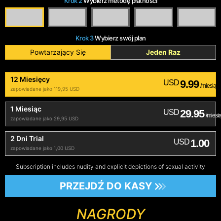
Krok 2
Wybierz metodę płatności
Krok 3
Wybierz swój plan
Powtarzający Się
Jeden Raz
12 Miesięcy
9.99
USD
/miesiąc
zapowiadane jako 119,95 USD
1 Miesiąc
29.95
USD
/miesi
zapowiadane jako 29,95 USD
2 Dni Trial
1.00
USD
zapowiadane jako 1,00 USD
Subscription includes nudity and explicit depictions of sexual activity
PRZEJDŹ DO KASY
NAGRODY