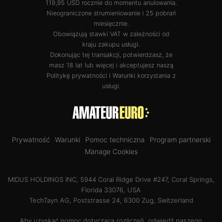
119,95 USD rocznie do momentu anulowania.
Nieograniczone strumieniowanie i 25 pobrań
miesięcznie.
Obowiązują stawki VAT w zależności od
kraju zakupu usługi.
Dokonując tej transakcji, potwierdzasz, że
masz 18 lat lub więcej i akceptujesz naszą
Politykę prywatności
i
Warunki korzystania z
usługi
.
Prywatność
Warunki
Pomoc techniczna
Program partnerski
Manage Cookies
MIDUS HOLDINGS INC, 5944 Coral Ridge Drive #247, Coral Springs,
Florida 33076, USA
TechTayn AG, Poststrasse 24, 6300 Zug, Switzerland
Aby uzyskać pomoc dotyczącą rozliczeń, odwiedź naszego