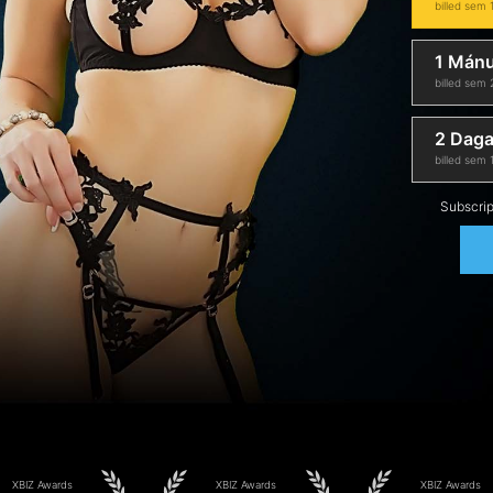
billed sem
1 Mán
billed sem
2 Dagar
billed sem
Subscrip
XBIZ Awards
XBIZ Awards
XBIZ Awards