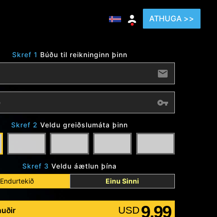
ATHUGA >>
Skref 1
Búðu til reikninginn þinn
Skref 2
Veldu greiðslumáta þinn
Skref 3
Veldu áætlun þína
Endurtekið
Einu Sinni
9.99
USD
uðir