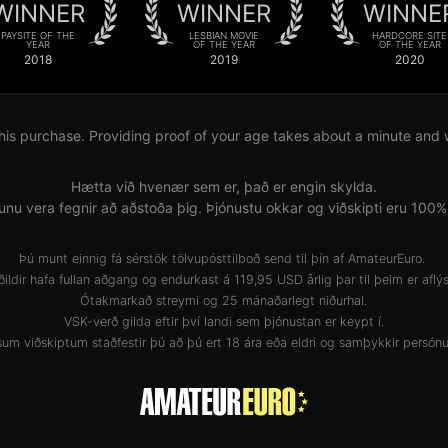
WINNER
WINNER
WINNE
PAYSITE OF THE
LESBIAN MOVIE
HARDCORE SITE
YEAR
OF THE YEAR
OF THE YEAR
2018
2019
2020
his purchase. Providing proof of your age takes about a minute and wil
Hætta við hvenær sem er, það er engin skylda.
unu vera fegnir að aðstoða þig. Þjónustu okkar og viðskipti eru 100
Þú munt einnig fá sérstök tölvupósttilboð send til þín af AmateurEuro.
ðildir hafa fullan aðgang og endurkast á 119,95 USD årlig þar til þeim er aflýs
Ótakmarkað streymi og 25 mánaðarlegt niðurhal.
VSK-verð gilda eftir því landi sem þjónustan er keypt í.
um viðskiptum staðfestir þú að þú ert 18 ára eða eldri og samþykkir
persónu