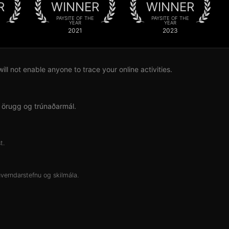
R
WINNER
WINNER
PAYSITE OF THE
PAYSITE OF THE
YEAR
YEAR
2021
2023
l not enable anyone to trace your online activities.
% örugg og trúnaðarmál.
t.
verndarstefnu
og
skilmála
.