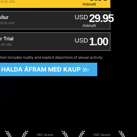
 119,95 USD
/mánuði
29.95
USD
uður
 29,95 USD
/mánuði
1.00
 Trial
USD
 1,00 USD
tion includes nudity and explicit depictions of sexual activity
HALDA ÁFRAM MEÐ KAUP
XBIZ Awards
XBIZ Awards