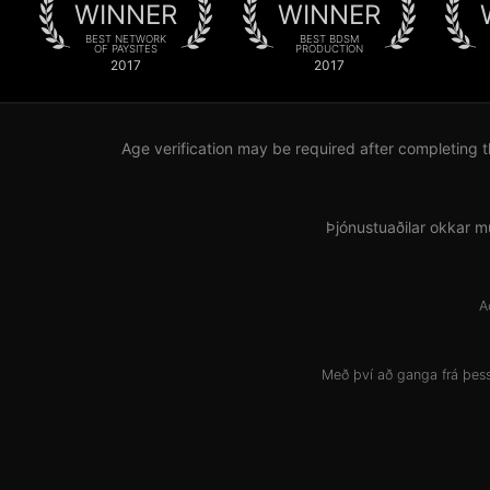
WINNER
WINNER
BEST NETWORK
BEST BDSM
OF PAYSITES
PRODUCTION
2017
2017
Age verification may be required after completing t
Þjónustuaðilar okkar m
A
Með því að ganga frá þess