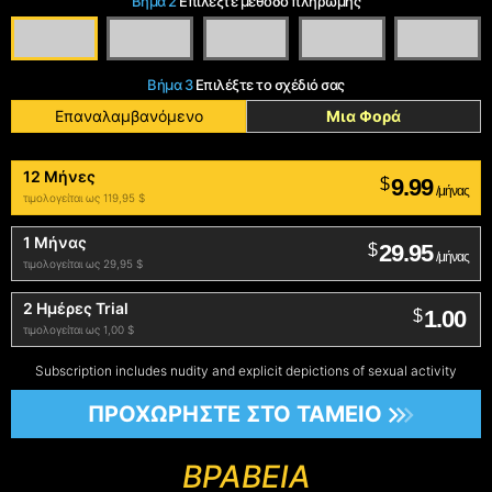
Βήμα 2
Επιλέξτε μέθοδο πληρωμής
Βήμα 3
Επιλέξτε το σχέδιό σας
Επαναλαμβανόμενο
Μια Φορά
12 Μήνες
9.99
$
/μήνας
τιμολογείται ως 119,95 $
1 Μήνας
29.95
$
/μήνας
τιμολογείται ως 29,95 $
2 Ημέρες Trial
1.00
$
τιμολογείται ως 1,00 $
Subscription includes nudity and explicit depictions of sexual activity
ΠΡΟΧΩΡΉΣΤΕ ΣΤΟ ΤΑΜΕΊΟ
ΒΡΑΒΕΊΑ