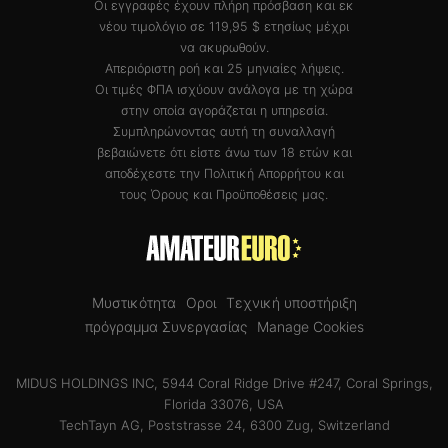
Οι εγγραφές έχουν πλήρη πρόσβαση και εκ
νέου τιμολόγιο σε 119,95 $ ετησίως μέχρι
να ακυρωθούν.
Απεριόριστη ροή και 25 μηνιαίες λήψεις.
Οι τιμές ΦΠΑ ισχύουν ανάλογα με τη χώρα
στην οποία αγοράζεται η υπηρεσία.
Συμπληρώνοντας αυτή τη συναλλαγή
βεβαιώνετε ότι είστε άνω των 18 ετών και
αποδέχεστε την
Πολιτική Απορρήτου
και
τους
Όρους και Προϋποθέσεις
μας.
Μυστικότητα
Οροι
Τεχνική υποστήριξη
πρόγραμμα Συνεργασίας
Manage Cookies
MIDUS HOLDINGS INC, 5944 Coral Ridge Drive #247, Coral Springs,
Florida 33076, USA
TechTayn AG, Poststrasse 24, 6300 Zug, Switzerland